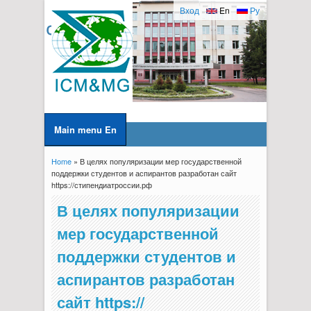
Вход
En
Ру
Main menu En
Home
» В целях популяризации мер государственной
You are here
поддержки студентов и аспирантов разработан сайт
https://стипендиатроссии.рф
В целях популяризации
мер государственной
поддержки студентов и
аспирантов разработан
сайт https://