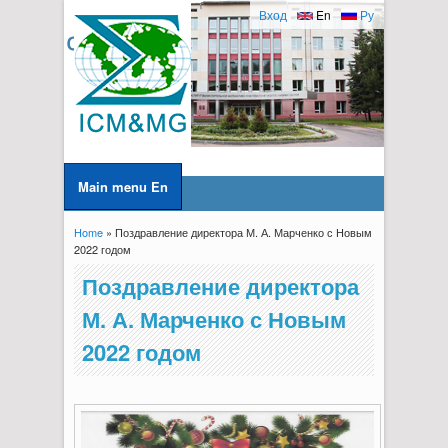
Вход
En
Ру
Main menu En
Home
» Поздравление директора М. А. Марченко с Новым
You are here
2022 годом
Поздравление директора
М. А. Марченко с Новым
2022 годом