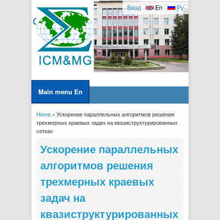
Вход
En
Ру
Main menu En
Home
» Ускорение параллельных алгоритмов решения
You are here
трехмерных краевых задач на квазиструктурированных
сетках
Ускорение параллельных
алгоритмов решения
трехмерных краевых
задач на
квазиструктурированных