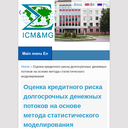
Вход
En
Ру
Main menu En
Home
» Оценка кредитного риска долгосрочных денежных
You are here
потоков на основе метода статистического
моделирования
Оценка кредитного риска
долгосрочных денежных
потоков на основе
метода статистического
моделирования