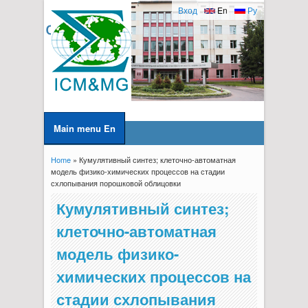
Вход
En
Ру
Main menu En
Home
» Кумулятивный синтез; клеточно-автоматная
You are here
модель физико-химических процессов на стадии
схлопывания порошковой облицовки
Кумулятивный синтез;
клеточно-автоматная
модель физико-
химических процессов на
стадии схлопывания