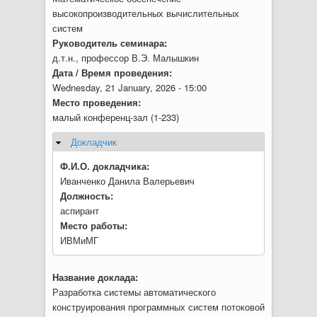
высокопроизводительных вычислительных
систем
Руководитель семинара:
д.т.н., профессор В.Э. Малышкин
Дата / Время проведения:
Wednesday, 21 January, 2026 - 15:00
Место проведения:
малый конференц-зал (1-233)
Докладчик
Hide
Ф.И.О. докладчика:
Иванченко Данила Валерьевич
Должность:
аспирант
Место работы:
ИВМиМГ
Название доклада:
Разработка системы автоматического
конструирования программных систем потоковой