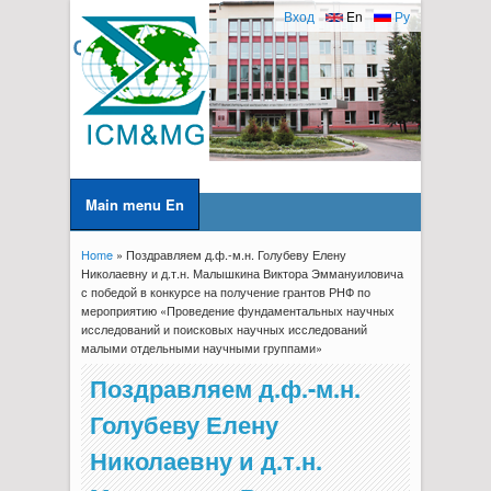
Вход
En
Ру
Main menu En
Home
» Поздравляем д.ф.-м.н. Голубеву Елену
You are here
Николаевну и д.т.н. Малышкина Виктора Эммануиловича
с победой в конкурсе на получение грантов РНФ по
мероприятию «Проведение фундаментальных научных
исследований и поисковых научных исследований
малыми отдельными научными группами»
Поздравляем д.ф.-м.н.
Голубеву Елену
Николаевну и д.т.н.