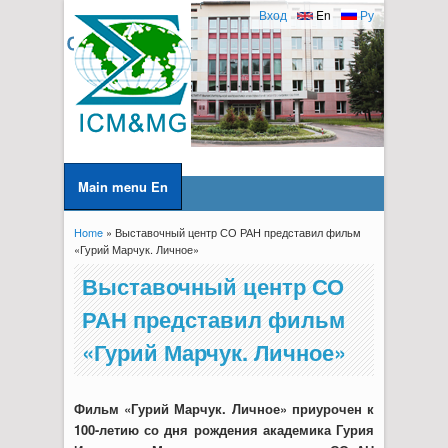
Вход
En
Ру
Main menu En
Home
» Выставочный центр СО РАН представил фильм
You are here
«Гурий Марчук. Личное»
Выставочный центр СО
РАН представил фильм
«Гурий Марчук. Личное»
Фильм «Гурий Марчук. Личное» приурочен к
100-летию со дня рождения академика Гурия