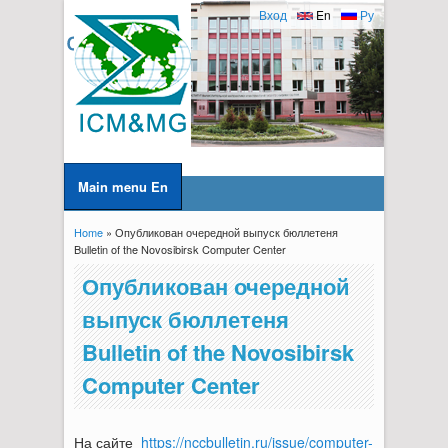
Вход
En
Ру
Main menu En
Home
» Опубликован очередной выпуск бюллетеня
You are here
Bulletin of the Novosibirsk Computer Center
Опубликован очередной
выпуск бюллетеня
Bulletin of the Novosibirsk
Computer Center
На сайте
https://nccbulletin.ru/issue/computer-