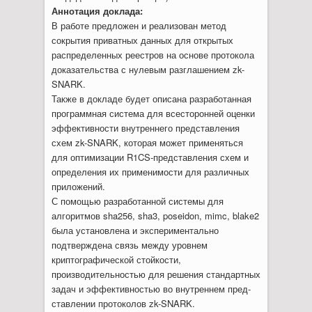
Аннотация доклада:
В работе предложен и реализован метод
сокрытия приватных данных для открытых
распределенных реестров на основе протокола
дока­зательства с нулевым разглашением zk-
SNARK.
Также в докладе будет описана разработанная
программная система для всесторонней оценки
эффек­тивности внутреннего представления
схем zk-SNARK, которая может применяться
для оптими­зации R1CS-представления схем и
определения их примени­мости для различных
приложений.
С помощью разработанной системы для
алгоритмов sha256, sha3, poseidon, mimc, blake2
была установлена и экспериментально
подтверждена связь между уровнем
криптографической стойкости,
производительностью для решения стандартных
задач и эффективностью во внутреннем пред­
ставлении протоколов zk-SNARK.