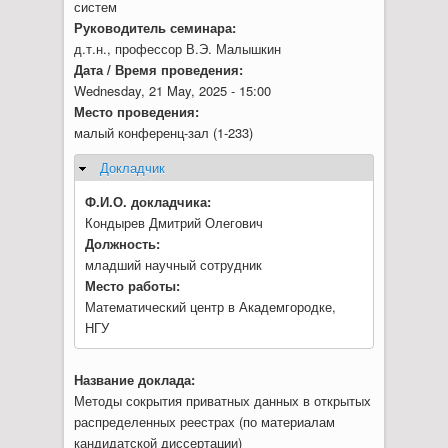
систем
Руководитель семинара:
д.т.н., профессор В.Э. Малышкин
Дата / Время проведения:
Wednesday, 21 May, 2025 - 15:00
Место проведения:
малый конференц-зал (1-233)
Докладчик
Hide
Ф.И.О. докладчика:
Кондырев Дмитрий Олегович
Должность:
младший научный сотрудник
Место работы:
Математический центр в Академгородке,
НГУ
Название доклада:
Методы сокрытия приватных данных в открытых
распределенных реестрах (по материалам
кандидатской диссертации)