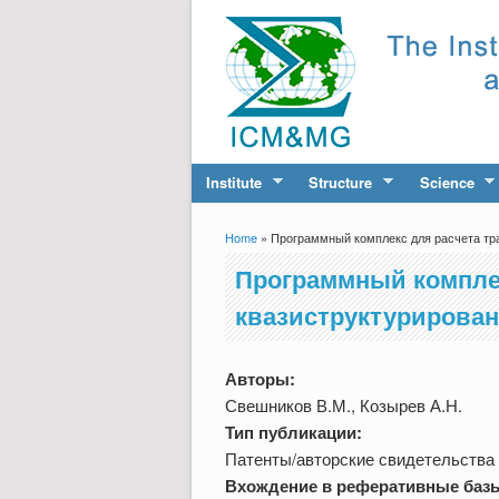
Institute
Structure
Science
Home
» Программный комплекс для расчета тра
You are here
Программный комплек
квазиструктурирован
Авторы:
Свешников В.М., Козырев А.Н.
Тип публикации:
Патенты/авторские свидетельства
Вхождение в реферативные баз