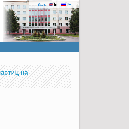
Вход
En
Ру
астиц на