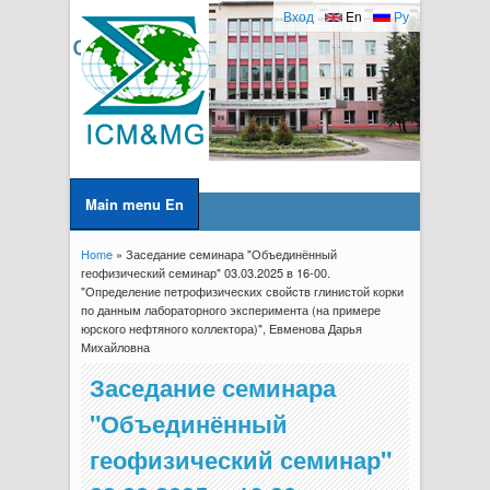
Вход
En
Ру
Main menu En
Home
» Заседание семинара "Объединённый
You are here
геофизический семинар" 03.03.2025 в 16-00.
"Определение петрофизических свойств глинистой корки
по данным лабораторного эксперимента (на примере
юрского нефтяного коллектора)", Евменова Дарья
Михайловна
Заседание семинара
"Объединённый
геофизический семинар"