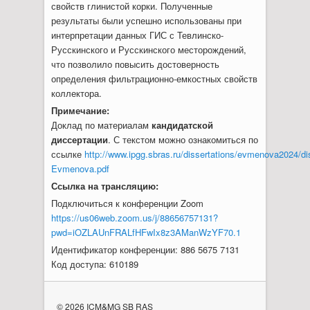
свойств глинистой корки. Полученные
результаты были успешно использованы при
интерпретации данных ГИС с Тевлинско-
Русскинского и Русскинского месторождений,
что позволило повысить достоверность
определения фильтрационно-емкостных свойств
коллектора.
Примечание:
Доклад по материалам
кандидатской
диссертации
. С текстом можно ознакомиться по
ссылке
http://www.ipgg.sbras.ru/dissertations/evmenova2024/di
Evmenova.pdf
Ссылка на трансляцию:
Подключиться к конференции Zoom
https://us06web.zoom.us/j/88656757131?
pwd=iOZLAUnFRALfHFwIx8z3AManWzYF70.1
Идентификатор конференции: 886 5675 7131
Код доступа: 610189
© 2026 ICM&MG SB RAS