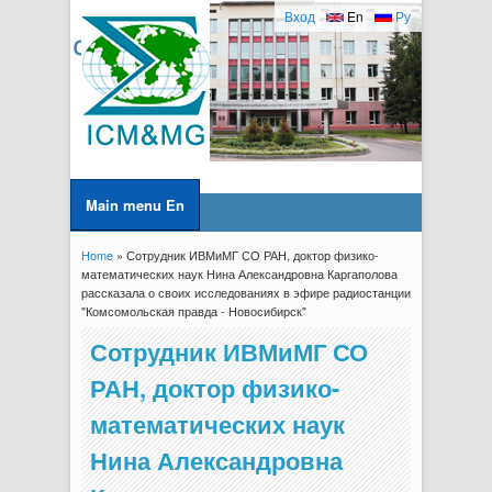
Вход
En
Ру
Main menu En
Home
» Сотрудник ИВМиМГ СО РАН, доктор физико-
You are here
математических наук Нина Александровна Каргаполова
рассказала о своих исследованиях в эфире радиостанции
"Комсомольская правда - Новосибирск"
Сотрудник ИВМиМГ СО
РАН, доктор физико-
математических наук
Нина Александровна