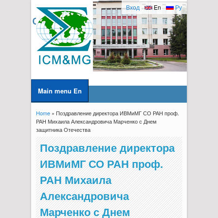
Вход
En
Ру
Main menu En
Home
» Поздравление директора ИВМиМГ СО РАН проф.
You are here
РАН Михаила Александровича Марченко с Днем
защитника Отечества
Поздравление директора
ИВМиМГ СО РАН проф.
РАН Михаила
Александровича
Марченко с Днем