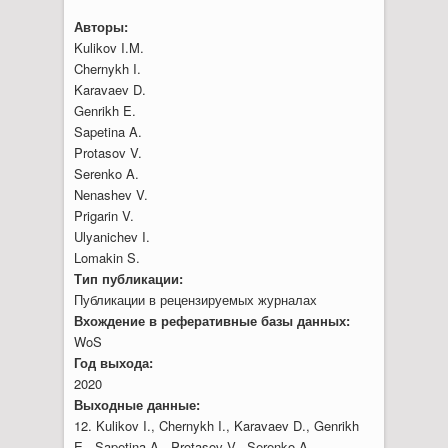
Авторы:
Kulikov I.M.
Chernykh I.
Karavaev D.
Genrikh E.
Sapetina A.
Protasov V.
Serenko A.
Nenashev V.
Prigarin V.
Ulyanichev I.
Lomakin S.
Тип публикации:
Публикации в рецензируемых журналах
Вхождение в реферативные базы данных:
WoS
Год выхода:
2020
Выходные данные:
12. Kulikov I., Chernykh I., Karavaev D., Genrikh
E., Sapetina A., Protasov V., Serenko A.,