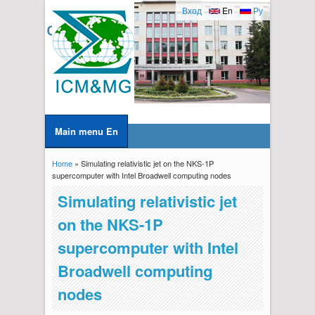
Вход
En
Ру
Main menu En
Home
» Simulating relativistic jet on the NKS-1P
You are here
supercomputer with Intel Broadwell computing nodes
Simulating relativistic jet
on the NKS-1P
supercomputer with Intel
Broadwell computing
nodes