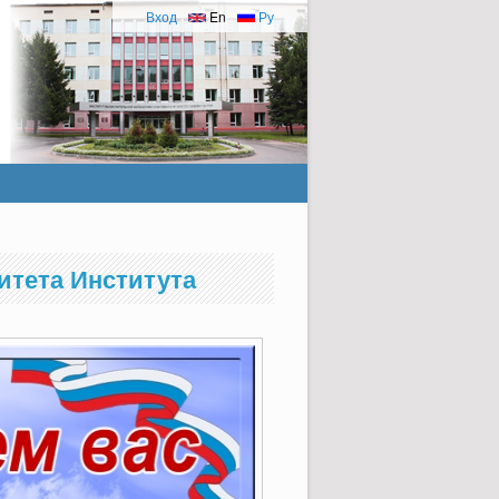
Вход
En
Ру
итета Института