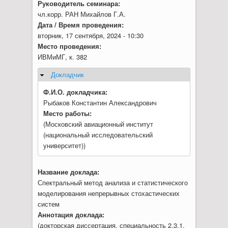
Руководитель семинара:
чл.корр. РАН Михайлов Г.А.
Дата / Время проведения:
вторник, 17 сентября, 2024 - 10:30
Место проведения:
ИВМиМГ, к. 382
Докладчик
Скрыть
Ф.И.О. докладчика:
Рыбаков Константин Александрович
Место работы:
(Московский авиационный институт
(национальный исследовательский
университет))
Название доклада:
Спектральный метод анализа и статистического
моделирования непрерывных стохастических
систем
Аннотация доклада:
(докторская диссертация, специальность 2.3.1.