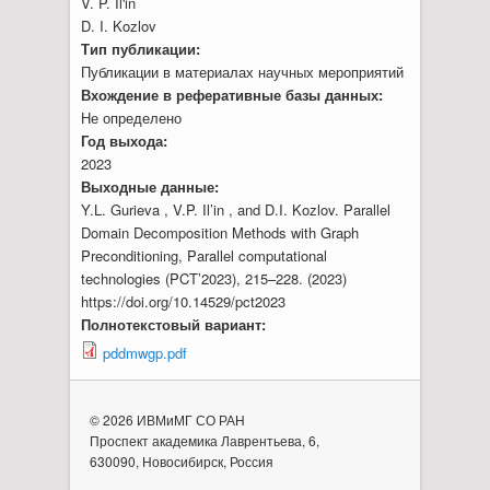
V. P. Il'in
D. I. Kozlov
Тип публикации:
Публикации в материалах научных мероприятий
Вхождение в реферативные базы данных:
Не определено
Год выхода:
2023
Выходные данные:
Y.L. Gurieva , V.P. Il’in , and D.I. Kozlov. Parallel
Domain Decomposition Methods with Graph
Preconditioning, Parallel computational
technologies (PCT’2023), 215–228. (2023)
https://doi.org/10.14529/pct2023
Полнотекстовый вариант:
pddmwgp.pdf
© 2026 ИВМиМГ СО РАН
Проспект академика Лаврентьева, 6,
630090, Новосибирск, Россия