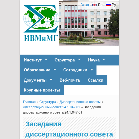
Вход
En
Ру
Институт
Структура
Наука
Образование
Сотрудники
Документы
Веб-почта
Ссылки
Крупные проекты
Главная
»
Структура
»
Диссертационные советы
»
Вы здесь
Диссертационный совет 24.1.047.01
» Заседания
диссертационного совета 24.1.047.01
Заседания
диссертационного совета