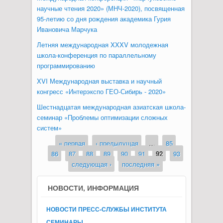
научные чтения 2020» (МНЧ-2020), посвященная
95-летию со дня рождения академика Гурия
Ивановича Марчука
Летняя международная XXXV молодежная
школа-конференция по параллельному
программированию
XVI Международная выставка и научный
конгресс «Интерэкспо ГЕО-Сибирь - 2020»
Шестнадцатая международная азиатская школа-
семинар «Проблемы оптимизации сложных
систем»
« первая
‹ предыдущая
…
85
Страницы
86
87
88
89
90
91
92
93
следующая ›
последняя »
НОВОСТИ, ИНФОРМАЦИЯ
НОВОСТИ ПРЕСС-СЛУЖБЫ ИНСТИТУТА
СЕМИНАРЫ