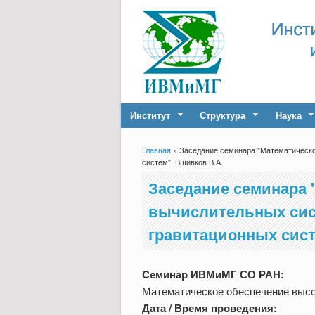
Институт
Структура
Наука
Главная
» Заседание семинара "Математическо
Вы здесь
систем", Вшивков В.А.
Заседание семинара
вычислительных сист
гравитационных сист
Cеминар ИВМиМГ СО РАН:
Математическое обеспечение выс
Дата / Время проведения: