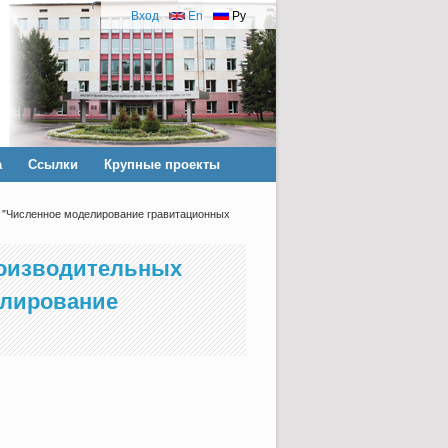
Вход
En
Ру
а
Ссылки
Крупные проекты
. "Численное моделирование гравитационных
роизводительных
елирование