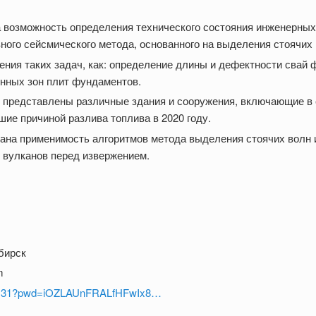
 возможность определения технического состояния инженерных
ного сейсмического метода, основанного на выделения стоячих
ния таких задач, как: определение длины и дефектности свай 
нных зон плит фундаментов.
я представлены различные здания и сооружения, включающие в
ие причиной разлива топлива в 2020 году.
ана применимость алгоритмов метода выделения стоячих волн 
 вулканов перед извержением.
бирск
m
757131?pwd=iOZLAUnFRALfHFwIx8…