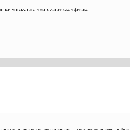
ьной математике и математической физике
ского моделирования нестационарных метеорологических и биок