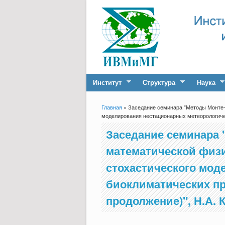
Институт
Структура
Наука
Главная
» Заседание семинара "Методы Монте-К
Вы здесь
моделирования нестационарных метеорологичес
Заседание семинара 
математической физик
стохастического мод
биоклиматических пр
продолжение)", Н.А. 