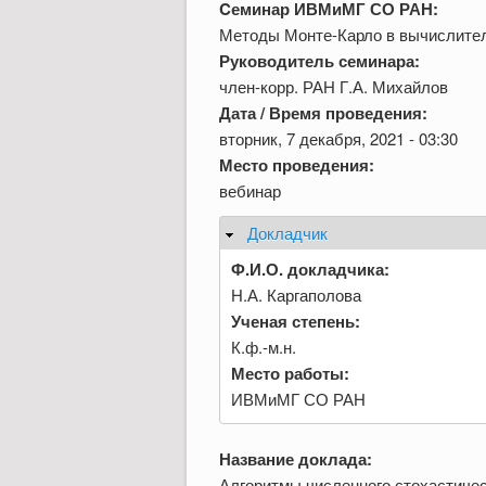
Cеминар ИВМиМГ СО РАН:
Методы Монте-Карло в вычислител
Руководитель семинара:
член-корр. РАН Г.А. Михайлов
Дата / Время проведения:
вторник, 7 декабря, 2021 - 03:30
Место проведения:
вебинар
Докладчик
Скрыть
Ф.И.О. докладчика:
Н.А. Каргаполова
Ученая степень:
К.ф.-м.н.
Место работы:
ИВМиМГ СО РАН
Название доклада:
Алгоритмы численного стохастиче