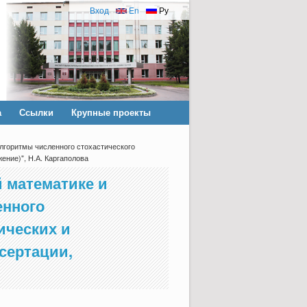
Вход
En
Ру
а
Ссылки
Крупные проекты
лгоритмы численного стохастического
ние)", Н.А. Каргаполова
 математике и
енного
ических и
сертации,