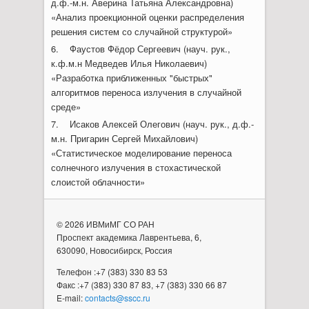
д.ф.-м.н. Аверина Татьяна Александровна)
«Анализ проекционной оценки распределения
решения систем со случайной структурой»
6. Фаустов Фёдор Сергеевич (науч. рук.,
к.ф.м.н Медведев Илья Николаевич)
«Разработка приближенных "быстрых"
алгоритмов переноса излучения в случайной
среде»
7. Исаков Алексей Олегович (науч. рук., д.ф.-
м.н. Пригарин Сергей Михайлович)
«Статистическое моделирование переноса
солнечного излучения в стохастической
слоистой облачности»
© 2026 ИВМиМГ СО РАН
Проспект академика Лаврентьева, 6,
630090, Новосибирск, Россия
Телефон :+7 (383) 330 83 53
Факс :+7 (383) 330 87 83, +7 (383) 330 66 87
E-mail:
contacts@sscc.ru