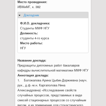
Место проведения:
ИВМиМГ, к. 382
Докладчик
Скрыть
Ф.И.О. докладчика:
Студенты ММФ НГУ
Должность:
студенты 4-го курса
Место работы:
НГУ
Название доклада:
Предзащиты дипломных работ бакалавров
кафедры вычислительной математики ММФ НГУ
Аннотация доклада:
1. Батожапова Арина Цыбик-Доржиевна (науч.
рук., д.ф.-м.н. Каргаполова Нина
Александровна) «Исследование свойств
случайных процессов, представимых в виде
смесей стационарных процессов со случайным
весом, и их применение для стохастического