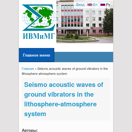
Вход
En
Ру
Главное меню
Главная
» Seismo acoustic waves of ground vibrators in the
Вы здесь
lithosphere-atmosphere system
Seismo acoustic waves of
ground vibrators in the
lithosphere-atmosphere
system
Авторы: