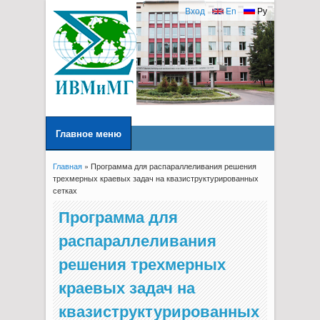
Вход
En
Ру
Главное меню
Главная
» Программа для распараллеливания решения
Вы здесь
трехмерных краевых задач на квазиструктурированных
сетках
Программа для
распараллеливания
решения трехмерных
краевых задач на
квазиструктурированных