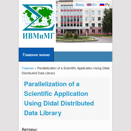
Вход
En
Ру
Главное меню
Главная
» Parallelization of a Scientific Application Using Didal
Вы здесь
Distributed Data Library
Parallelization of a
Scientific Application
Using Didal Distributed
Data Library
Авторы: