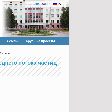
Вход
En
Ру
а
Ссылки
Крупные проекты
й среде
днего потока частиц