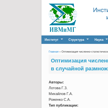
Институт
Структура
Наука
Главная
» Оптимизация численно-статистическо
Вы здесь
Оптимизация численн
в случайной размно
Авторы:
Лотова Г.З.
Михайлов Г.А.
Роженко С.А.
Тип публикации: