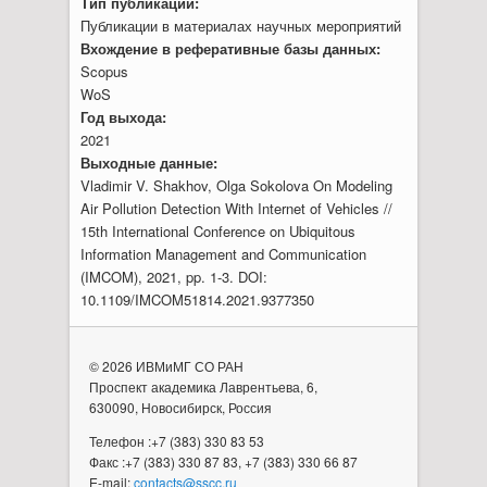
Тип публикации:
Публикации в материалах научных мероприятий
Вхождение в реферативные базы данных:
Scopus
WoS
Год выхода:
2021
Выходные данные:
Vladimir V. Shakhov, Olga Sokolova On Modeling
Air Pollution Detection With Internet of Vehicles //
15th International Conference on Ubiquitous
Information Management and Communication
(IMCOM), 2021, pp. 1-3. DOI:
10.1109/IMCOM51814.2021.9377350
© 2026 ИВМиМГ СО РАН
Проспект академика Лаврентьева, 6,
630090, Новосибирск, Россия
Телефон :+7 (383) 330 83 53
Факс :+7 (383) 330 87 83, +7 (383) 330 66 87
E-mail:
contacts@sscc.ru