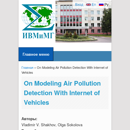
Вход
En
Ру
Главное меню
Главная
» On Modeling Air Pollution Detection With Internet of
Вы здесь
Vehicles
On Modeling Air Pollution
Detection With Internet of
Vehicles
Авторы:
Vladimir V. Shakhov, Olga Sokolova