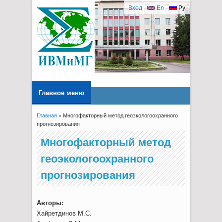
Вход
En
Ру
Главное меню
Главная
» Многофакторный метод геоэкологоохранного
Вы здесь
прогнозирования
Многофакторный метод
геоэкологоохранного
прогнозирования
Авторы:
Хайретдинов М.С.