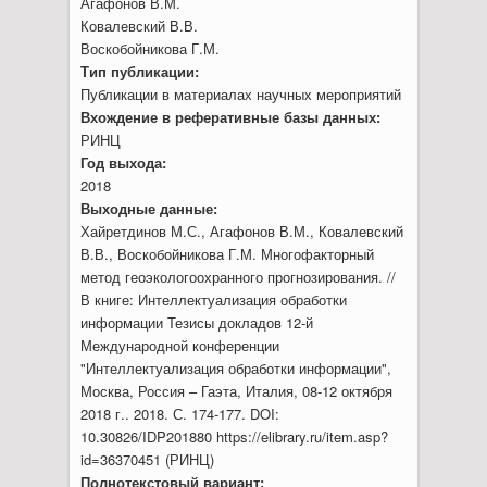
Агафонов В.М.
Ковалевский В.В.
Воскобойникова Г.М.
Тип публикации:
Публикации в материалах научных мероприятий
Вхождение в реферативные базы данных:
РИНЦ
Год выхода:
2018
Выходные данные:
Хайретдинов М.С., Агафонов В.М., Ковалевский
В.В., Воскобойникова Г.М. Многофакторный
метод геоэкологоохранного прогнозирования. //
В книге: Интеллектуализация обработки
информации Тезисы докладов 12-й
Международной конференции
"Интеллектуализация обработки информации",
Москва, Россия – Гаэта, Италия, 08-12 октября
2018 г.. 2018. С. 174-177. DOI:
10.30826/IDP201880 https://elibrary.ru/item.asp?
id=36370451 (РИНЦ)
Полнотекстовый вариант: