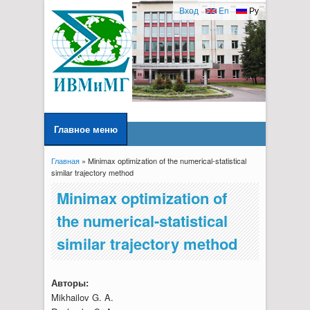
Вход
En
Ру
Главное меню
Главная
» Minimax optimization of the numerical-statistical
Вы здесь
similar trajectory method
Minimax optimization of
the numerical-statistical
similar trajectory method
Авторы:
Mikhailov G. A.