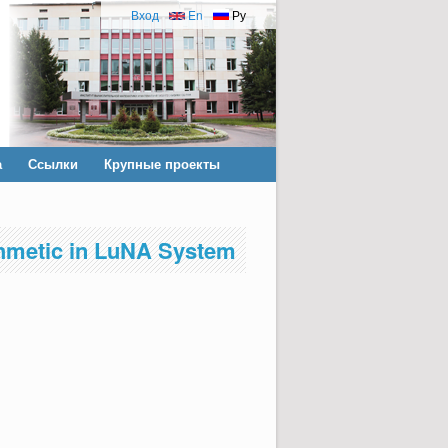
Вход
En
Ру
а
Ссылки
Крупные проекты
ithmetic in LuNA System