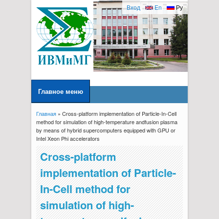
Вход
En
Ру
Главное меню
Главная
» Cross-platform implementation of Particle-In-Cell
Вы здесь
method for simulation of high-temperature andfusion plasma
by means of hybrid supercomputers equipped with GPU or
Intel Xeon Phi accelerators
Cross-platform
implementation of Particle-
In-Cell method for
simulation of high-