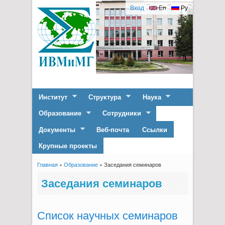
Вход
En
Ру
Институт
Структура
Наука
Образование
Сотрудники
Документы
Веб-почта
Ссылки
Крупные проекты
Главная
»
Образование
» Заседания семинаров
Вы здесь
Заседания семинаров
Список научных семинаров