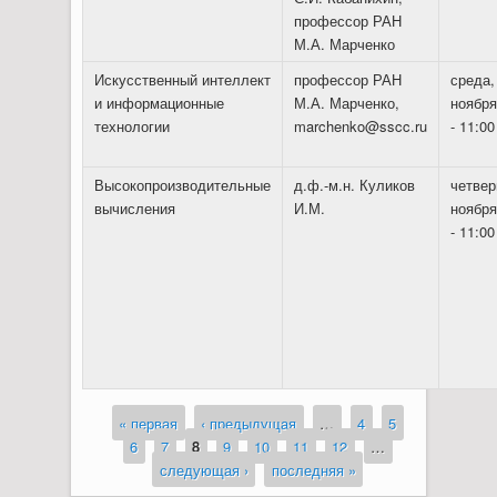
профессор РАН
М.А. Марченко
Искусственный интеллект
профессор РАН
среда,
и информационные
М.А. Марченко,
ноября
технологии
marchenko@sscc.ru
- 11:00
Высокопроизводительные
д.ф.-м.н. Куликов
четвер
вычисления
И.М.
ноября
- 11:00
« первая
‹ предыдущая
…
4
5
Страницы
6
7
8
9
10
11
12
…
следующая ›
последняя »