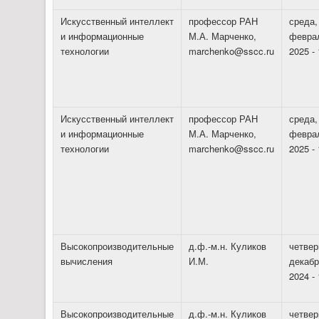
Искусственный интеллект
профессор РАН
среда,
и информационные
М.А. Марченко,
февра
технологии
marchenko@sscc.ru
2025 - 
Искусственный интеллект
профессор РАН
среда,
и информационные
М.А. Марченко,
февра
технологии
marchenko@sscc.ru
2025 - 
Высокопроизводительные
д.ф.-м.н. Куликов
четвер
вычисления
И.М.
декабр
2024 - 
Высокопроизводительные
д.ф.-м.н. Куликов
четвер