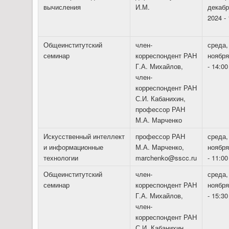
вычисления
И.М.
декабр
2024 - 
Общеинститутский
член-
среда,
семинар
корреспондент РАН
ноября
Г.А. Михайлов,
- 14:00
член-
корреспондент РАН
С.И. Кабанихин,
профессор РАН
М.А. Марченко
Искусственный интеллект
профессор РАН
среда,
и информационные
М.А. Марченко,
ноября
технологии
marchenko@sscc.ru
- 11:00
Общеинститутский
член-
среда,
семинар
корреспондент РАН
ноября
Г.А. Михайлов,
- 15:30
член-
корреспондент РАН
С.И. Кабанихин,