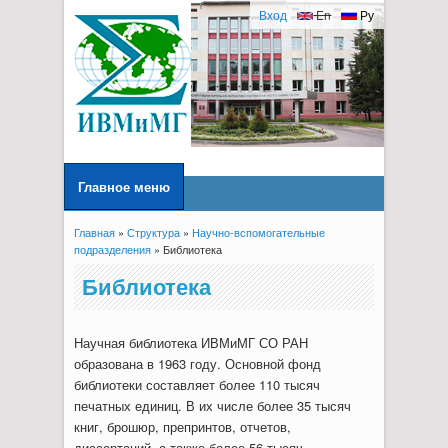
Вход
En
Ру
Главное меню
Главная
»
Структура
»
Научно-вспомогательные
Вы здесь
подразделения
» Библиотека
Библиотека
Научная библиотека ИВМиМГ СО РАН
образована в 1963 году. Основной фонд
библиотеки составляет более 110 тысяч
печатных единиц. В их числе более 35 тысяч
книг, брошюр, препринтов, отчетов,
диссертаций, а также более 56 тысяч