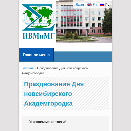
Вход
En
Ру
Главное меню
Главная
» Празднование Дня новсибирского
Вы здесь
Академгородка
Празднование Дня
новсибирского
Академгородка
Уважаемые коллеги!