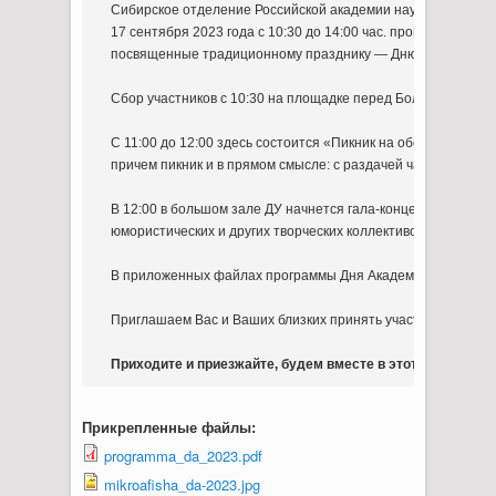
Сибирское отделение Российской академии наук совместно 
17 сентября 2023 года с 10:30 до 14:00 час. проводят массо
посвященные традиционному празднику — Дню Академгородка
Сбор участников с 10:30 на площадке перед Большим залом 
С 11:00 до 12:00 здесь состоится «Пикник на обочине Морск
причем пикник и в прямом смысле: с раздачей чая и пирожк
В 12:00 в большом зале ДУ начнется гала-концерт фестивал
юмористических и других творческих коллективов институтов
В приложенных файлах программы Дня Академгородка, «Пикн
Приглашаем Вас и Ваших близких принять участие в торжес
Приходите и приезжайте, будем вместе в этот день!
Прикрепленные файлы:
programma_da_2023.pdf
mikroafisha_da-2023.jpg