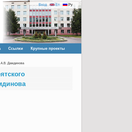
Вход
En
Ру
а
Ссылки
Крупные проекты
 А.В. Дамдинова
ятского
амдинова