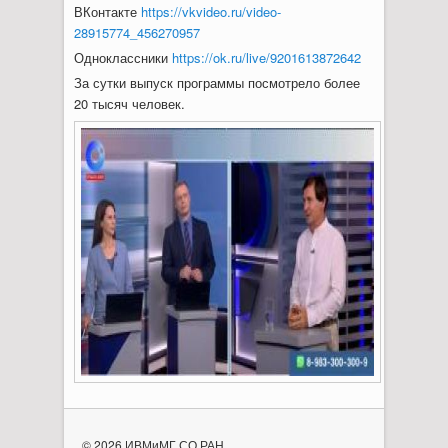
ВКонтакте
https://vkvideo.ru/video-
28915774_456270957
Одноклассники
https://ok.ru/live/9201613872642
За сутки выпуск программы посмотрело более
20 тысяч человек.
© 2026 ИВМиМГ СО РАН