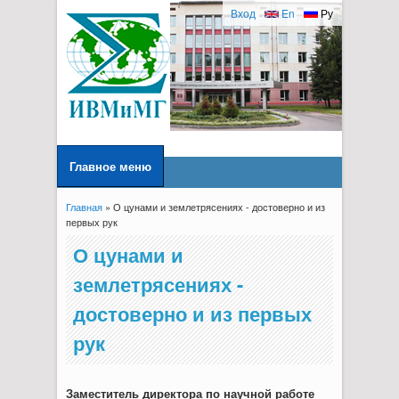
Вход
En
Ру
Главное меню
Главная
» О цунами и землетрясениях - достоверно и из
Вы здесь
первых рук
О цунами и
землетрясениях -
достоверно и из первых
рук
Заместитель директора по научной работе