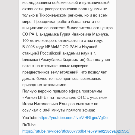
исследованиям сейсмической и вулканической
активности, распространению волн цунами не
только в Тихоокеанском регионе, но и во всем
мире. Проводимая работа была начата по
инициативе основателя Вычислительного центра
СО РАН, академика Гурия Ивановича Марчука,
100-летие которого отмечается в этом году.
В 2025 году ИВМиМГ СО РАН и Научной
станцией Российской академии наук в г.
Бишкеке (Республика Кыргызстан) был получен
патент на открытие новых маркеров
предвестников землетрясений, что позволяет
делать более точные прогнозы возможных
природных катаклизмов.
Полную версию прямого эфира программы
«Регион LIFE» на телеканале ОТС с участием
Игоря Николаевича Ельцова смотрите по
ссылкам с 30-й минуты прямого эфира:
YouTube
https://youtube.com/live/ZHRLgeuVgDo
RuTube
https://rutube.ru/video/8fc800776db47e5794e9238c9a62c55d/