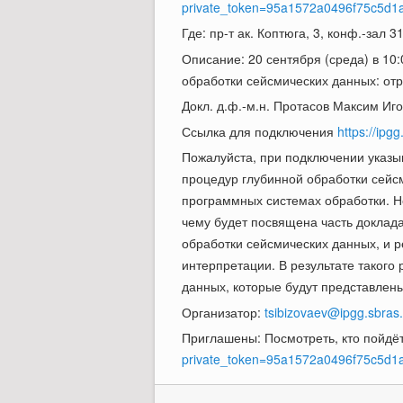
private_token=95a1572a0496f75c5d1
Где: пр-т ак. Коптюга, 3, конф.-зал 
Описание: 20 сентября (среда) в 10
обработки сейсмических данных: от
Докл. д.ф.-м.н. Протасов Максим Иг
Ссылка для подключения
https://ipg
Пожалуйста, при подключении указы
процедур глубинной обработки сейс
программных системах обработки. Н
чему будет посвящена часть доклад
обработки сейсмических данных, и 
интерпретации. В результате таког
данных, которые будут представлены
Организатор:
tsibizovaev@ipgg.sbras.
Приглашены: Посмотреть, кто пойдё
private_token=95a1572a0496f75c5d