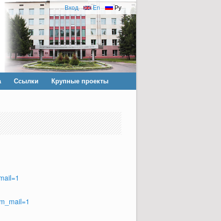
Вход
En
Ру
а
Ссылки
Крупные проекты
mail=1
om_mail=1