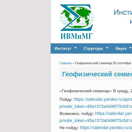
Институт
Структура
Наука
Главная
» Геофизический семинар 20 сентября 2
Вы здесь
Геофизический семина
«Геофизический семинар» В среду, 20
Пойду:
https://calendar.yandex.ru/api/
private_token=95a1572a0496f75c5d1
Возможно, пойду:
https://calendar.yan
private_token=95a1572a0496f75c5d
Не пойду:
https://calendar.yandex.ru/a