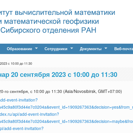
Образование
Сотрудники
Документы
Веб-почт
023 с 10:00 до 11:30
р 20 сентября 2023 с 10:00 до 11:30
-го сентября, с 10:00 до 11:30 (Asia/Novosibirsk, GMT+07:00)
add-event-invitation?
a45c9a80f3d44e7c0204a&event_id=1909267363&decision=yes&from_
dex.ru/api/add-event-invitation?
1a45c9a80f3d44e7c0204a&event_id=1909267363&decision=maybe&fr
pi/add-event-invitation?