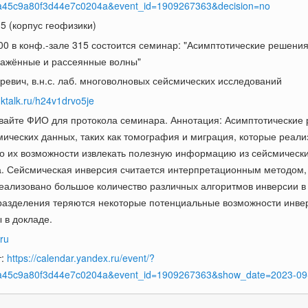
a45c9a80f3d44e7c0204a&event_id=1909267363&decision=no
315 (корпус геофизики)
:00 в конф.-зале 315 состоится семинар: "Асимптотические решени
ражённые и рассеянные волны"
оревич, в.н.с. лаб. многоволновых сейсмических исследований
g.ktalk.ru/h24v1drvo5je
вайте ФИО для протокола семинара. Аннотация: Асимптотические 
мических данных, таких как томография и миграция, которые реа
о их возможности извлекать полезную информацию из сейсмически
а. Сейсмическая инверсия считается интерпретационным методом,
реализовано большое количество различных алгоритмов инверсии
о разделения теряются некоторые потенциальные возможности инве
 в докладе.
ru
т:
https://calendar.yandex.ru/event/?
1a45c9a80f3d44e7c0204a&event_id=1909267363&show_date=2023-09