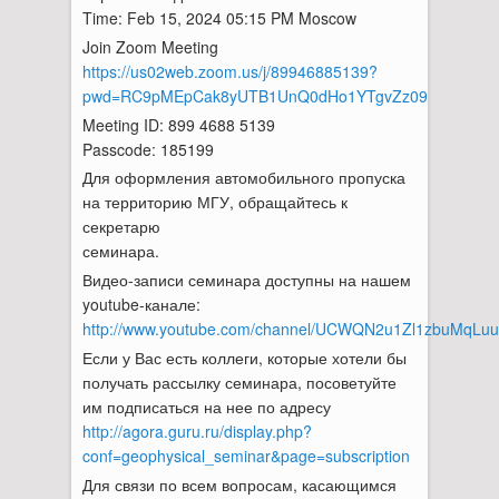
Time: Feb 15, 2024 05:15 PM Moscow
Join Zoom Meeting
https://us02web.zoom.us/j/89946885139?
pwd=RC9pMEpCak8yUTB1UnQ0dHo1YTgvZz09
Meeting ID: 899 4688 5139
Passcode: 185199
Для оформления автомобильного пропуска
на территорию МГУ, обращайтесь к
секретарю
семинара.
Видео-записи семинара доступны на нашем
youtube-канале:
http://www.youtube.com/channel/UCWQN2u1Zl1zbuMqLu
Если у Вас есть коллеги, которые хотели бы
получать рассылку семинара, посоветуйте
им подписаться на нее по адресу
http://agora.guru.ru/display.php?
conf=geophysical_seminar&page=subscription
Для связи по всем вопросам, касающимся