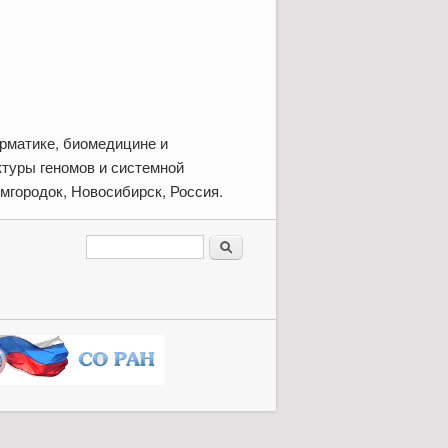
рматике, биомедицине и
ктуры геномов и системной
демгородок, Новосибирск, Россия.
Форма поиска