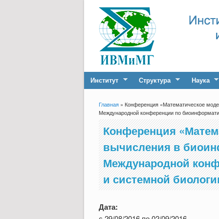
Институт
Структура
Наука
Главная
» Конференция «Математическое модел
Вы здесь
Международной конференции по биоинформатик
Конференция «Матем
вычисления в биоинф
Международной конф
и системной биологи
Дата:
с
29/08/2016
по
02/09/2016