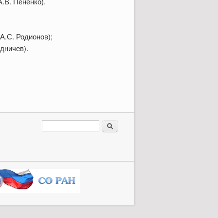
.В. Пененко).
.С. Родионов);
дничев).
Форма поиска