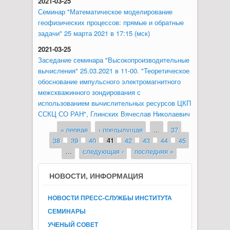
2021-03-25
Семинар "Математическое моделирование
геофизических процессов: прямые и обратные
задачи" 25 марта 2021 в 17:15 (мск)
2021-03-25
Заседание семинара "Высокопроизводительные
вычисления" 25.03.2021 в 11-00. "Теоретическое
обоснование импульсного электромагнитного
межскважинного зондирования с
использованием вычислительных ресурсов ЦКП
ССКЦ СО РАН", Глинских Вячеслав Николаевич
« первая
‹ предыдущая
…
37
Страницы
38
39
40
41
42
43
44
45
…
следующая ›
последняя »
НОВОСТИ, ИНФОРМАЦИЯ
НОВОСТИ ПРЕСС-СЛУЖБЫ ИНСТИТУТА
СЕМИНАРЫ
УЧЕНЫЙ СОВЕТ