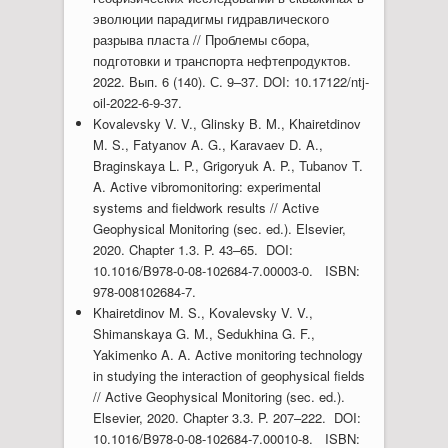
эволюции парадигмы гидравлического
разрыва пласта // Проблемы сбора,
подготовки и транспорта нефтепродуктов.
2022. Вып. 6 (140). С. 9–37. DOI: 10.17122/ntj-
oil-2022-6-9-37.
Kovalevsky V. V., Glinsky B. M., Khairetdinov
M. S., Fatyanov A. G., Karavaev D. A.,
Braginskaya L. P., Grigoryuk A. P., Tubanov T.
A. Active vibromonitoring: experimental
systems and fieldwork results // Active
Geophysical Monitoring (sec. ed.). Elsevier,
2020. Chapter 1.3. P. 43–65. DOI:
10.1016/B978-0-08-102684-7.00003-0. ISBN:
978-008102684-7.
Khairetdinov M. S., Kovalevsky V. V.,
Shimanskaya G. M., Sedukhina G. F.,
Yakimenko A. A. Active monitoring technology
in studying the interaction of geophysical fields
// Active Geophysical Monitoring (sec. ed.).
Elsevier, 2020. Chapter 3.3. P. 207–222. DOI:
10.1016/B978-0-08-102684-7.00010-8. ISBN: