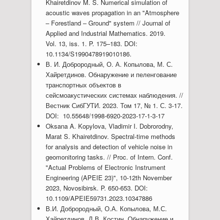
Khairetdinov M. S. Numerical simulation of
acoustic waves propagation in an "Atmosphere
– Forestland – Ground" system //
Journal of
Applied and Industrial Mathematics. 2019.
Vol. 13, iss. 1. P. 175–183. DOI:
10.1134/S1990478919010186.
В. И. Доброродный, О. А. Копылова, М. С.
Хайретдинов. Обнаружение и пеленгование
транспортных объектов в
сейсмоакустических системах наблюдения. //
Вестник СибГУТИ. 2023. Том 17, № 1. С. 3-17.
DOI: 10.55648/1998-6920-2023-17-1-3-17
Oksana A. Kopylova, Vladimir I. Dobrorodny,
Marat S. Khairetdinov. Spectral-time methods
for analysis and detection of vehicle noise in
geomonitoring tasks. // Proc. of Intern. Conf.
"Actual Problems of Electronic Instrument
Engineering (APEIE 23)", 10-12th November
2023, Novosibirsk. P. 650-653. DOI:
10.1109/APEIE59731.2023.10347886
В.И. Доброродный, О.А. Копылова, М.С.
Хайретдинов, Д.В. Костин. Обнаружение и