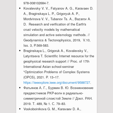
978-008102684-7.
Kovalevsky V. V., Fatyanov A. G., Karavaev D.
A., Braginskaya L. P., Grigoryuk A. P.,
Mordvinova V. V., Tubanov Ts. A., Bazarov A.
D. Research and verification of the Earth's
crust velocity models by mathematical
simulation and active seismology methods. //
Geodynamics & Tectonophysics, 2019, V.10,
Iss. 3, P.569-583.
Braginskaya L., Grigoruk A., Kovalevsky V.,
Latyntseva T. Scientific Internet resource for the
geophysical research support // Proc. of 17th
International Asian school-seminar
"Optimization Problems of Complex Systems
(OPCS), 2021. P. 13–17.
https://ieeexplore.ieee.org/document/9588727
.
Фатьянов А. Г., Бурмин В. Ю. Возникновение
предвестников PKP-волн в радиально-
симметричной слоистой Земле // Докл. РАН.
2019. Т. 489, № 1. С. 79–83.
Voskoboinikova G. M., Karavaev D. A.,