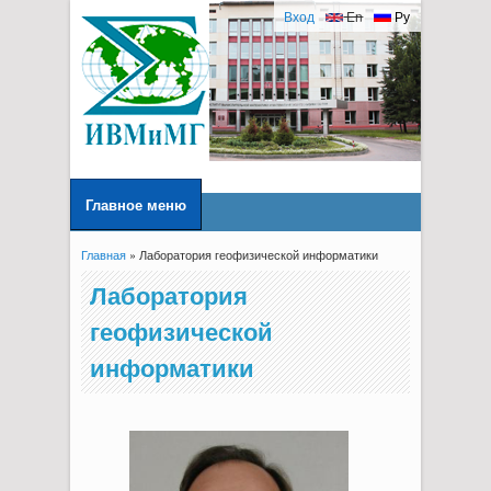
Вход
En
Ру
Главное меню
Главная
» Лаборатория геофизической информатики
Вы здесь
Лаборатория
геофизической
информатики