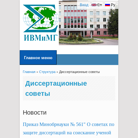
Вход
En
Ру
Главное меню
Главная
»
Структура
» Диссертационные советы
Вы здесь
Диссертационные
советы
Новости
Приказ Минобрнауки № 561" О советах по
защите диссертаций на соискание ученой